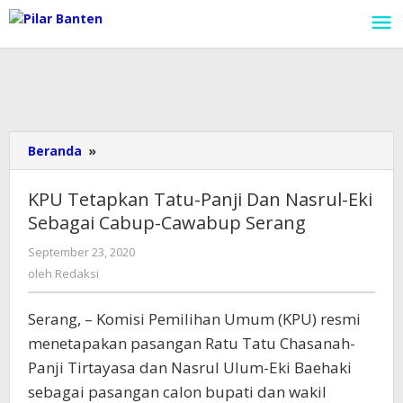
Lewati
ke
konten
Beranda
»
KPU
Tetapkan
Tatu-
KPU Tetapkan Tatu-Panji Dan Nasrul-Eki
Panji
Sebagai Cabup-Cawabup Serang
Dan
Nasrul-
September 23, 2020
oleh
Eki
Redaksi
oleh
Redaksi
Sebagai
Cabup-
Serang, – Komisi Pemilihan Umum (KPU) resmi
Cawabup
Serang
menetapakan pasangan Ratu Tatu Chasanah-
Panji Tirtayasa dan Nasrul Ulum-Eki Baehaki
sebagai pasangan calon bupati dan wakil