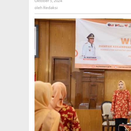
Oktober 5, 2024
oleh
Hindarkan
Redaksi
oleh
Redaksi
Anak
Kecanduan
Gadget
dan
Internet