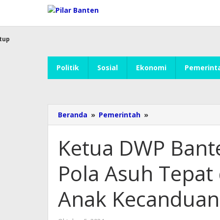
Lewati
ke
konten
tup
Politik
Sosial
Ekonomi
Pemerint
Beranda
»
Pemerintah
»
Ketua
DWP
Banten
Ketua DWP Bante
Tine
Al
Pola Asuh Tepat 
Muktabar:
Pola
Asuh
Anak Kecanduan 
Tepat
dan
Disiplin