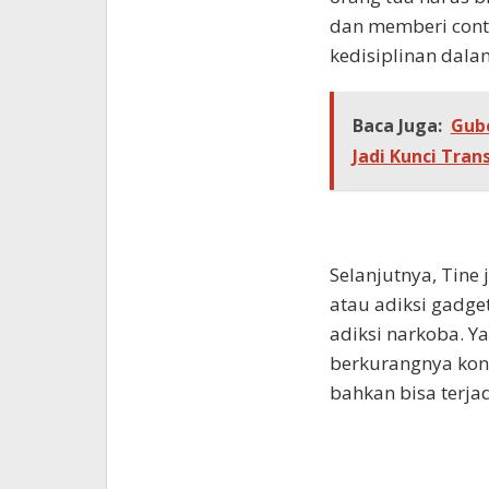
dan memberi con
kedisiplinan dal
Baca Juga:
Gube
Jadi Kunci Tran
Selanjutnya, Tin
atau adiksi gadge
adiksi narkoba.
berkurangnya kons
bahkan bisa terja