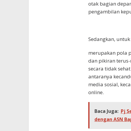
otak bagian depan
pengambilan kepu
Sedangkan, untuk 
merupakan pola p
dan pikiran terus
secara tidak seha
antaranya kecand
media sosial, kec
online.
Baca Juga:
Pj S
dengan ASN Bap