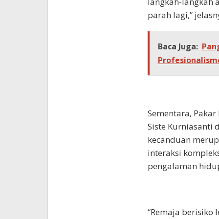
langkah-langkah a
parah lagi,” jelasn
Baca Juga:
Pan
Profesionalism
Sementara, Pakar K
Siste Kurniasant
kecanduan merupa
interaksi kompleks
pengalaman hidup
“Remaja berisiko 