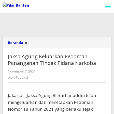
Lewati
ke
konten
Beranda
»
Jaksa
Agung
Keluarkan
Jaksa Agung Keluarkan Pedoman
Pedoman
Penanganan Tindak Pidana Narkoba
Penanganan
Tindak
November 7, 2021
oleh
Pidana
Redaksi
oleh
Redaksi
Narkoba
Jakarta – Jaksa Agung RI Burhanuddin telah
mengeluarkan dan menetapkan Pedoman
Nomor 18 Tahun 2021 yang berlaku sejak