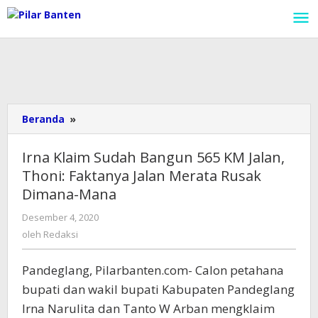
Lewati
ke
konten
Beranda
»
Irna
Klaim
Sudah
Irna Klaim Sudah Bangun 565 KM Jalan,
Bangun
Thoni: Faktanya Jalan Merata Rusak
565
Dimana-Mana
KM
Jalan,
Desember 4, 2020
oleh
Thoni:
Redaksi
oleh
Redaksi
Faktanya
Jalan
Merata
Pandeglang, Pilarbanten.com- Calon petahana
Rusak
bupati dan wakil bupati Kabupaten Pandeglang
Dimana-
Irna Narulita dan Tanto W Arban mengklaim
Mana