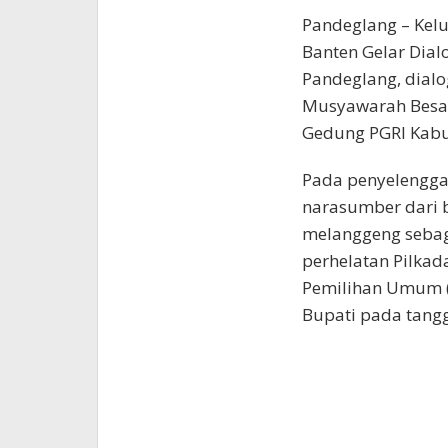
Pandeglang – Kel
Banten Gelar Dia
Pandeglang, dialo
Musyawarah Besar
Gedung PGRI Kabup
Pada penyelenggar
narasumber dari b
melanggeng sebag
perhelatan Pilkada
Pemilihan Umum (
Bupati pada tangg