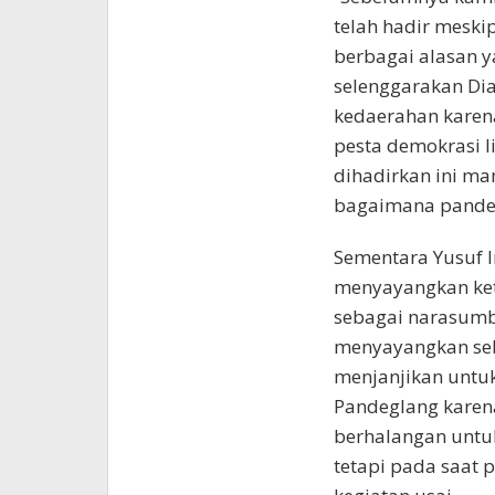
telah hadir meski
berbagai alasan y
selenggarakan Dia
kedaerahan karen
pesta demokrasi 
dihadirkan ini m
bagaimana pandeg
Sementara Yusuf 
menyayangkan ket
sebagai narasumbe
menyayangkan seb
menjanjikan untuk
Pandeglang karen
berhalangan untuk
tetapi pada saat p