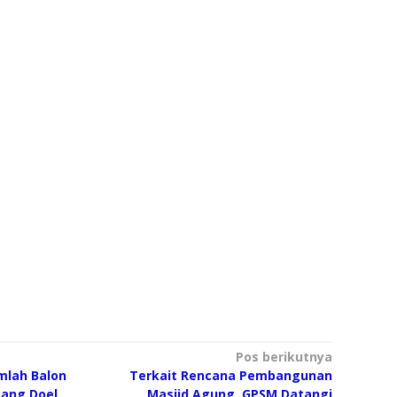
Pos berikutnya
umlah Balon
Terkait Rencana Pembangunan
ang Doel
Masjid Agung, GPSM Datangi