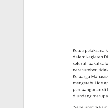
Ketua pelaksana 
dalam kegiatan D
seluruh bakal cal
narasumber, tida
Keluarga Mahasis
mengetahui ide a
pembangunan di 
diundang merupak
“Sebelumnya kami