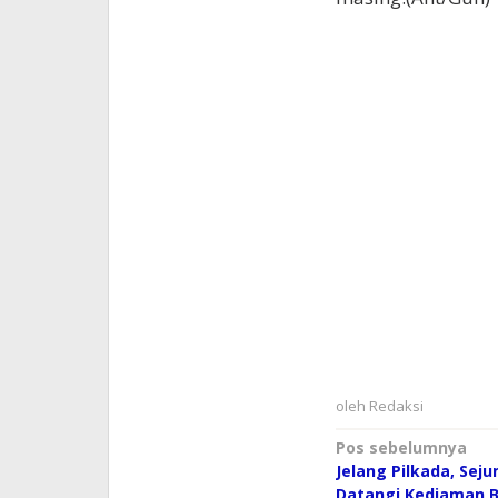
oleh
Redaksi
Navigasi
Pos sebelumnya
Jelang Pilkada, Sej
pos
Datangi Kediaman B