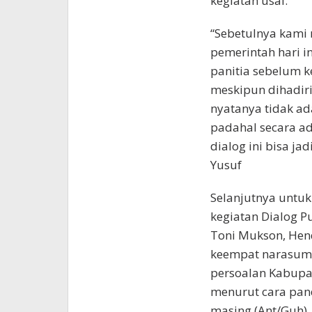
kegiatan usai.
“Sebetulnya kami
pemerintah hari i
panitia sebelum k
meskipun dihadiri
nyatanya tidak ada
padahal secara a
dialog ini bisa ja
Yusuf
Selanjutnya untuk
kegiatan Dialog P
Toni Mukson, Hen
keempat narasumb
persoalan Kabupa
menurut cara pa
masing.(Ant/Guh)