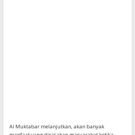
Al Muktabar melanjutkan, akan banyak
manfaat yang dirasakan masyarakat ketika