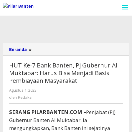
Lewati
ke
konten
Beranda
»
HUT
Ke-
7
HUT Ke-7 Bank Banten, Pj Gubernur Al
Bank
Muktabar: Harus Bisa Menjadi Basis
Banten,
Pembiayaan Masyarakat
Pj
Gubernur
Agustus 1, 2023
oleh
Al
Redaksi
oleh
Redaksi
Muktabar:
Harus
Bisa
SERANG PILARBANTEN.COM –
Penjabat (Pj)
Menjadi
Gubernur Banten Al Muktabar. Ia
Basis
mengungkapkan, Bank Banten ini sejatinya
Pembiayaan