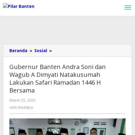
Lewati
ke
konten
Beranda
»
Sosial
»
Gubernur
Banten
Andra
Gubernur Banten Andra Soni dan
Soni
Wagub A Dimyati Natakusumah
dan
Lakukan Safari Ramadan 1446 H
Wagub
A
Bersama
Dimyati
Maret 25, 2025
oleh
Natakusumah
Redaksi
oleh
Redaksi
Lakukan
Safari
Ramadan
1446
H