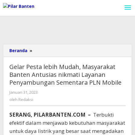
Lewati
ke
konten
Beranda
»
Gelar
Pesta
lebih
Gelar Pesta lebih Mudah, Masyarakat
Mudah,
Banten Antusias nikmati Layanan
Masyarakat
Penyambungan Sementara PLN Mobile
Banten
Antusias
Januari 31, 2023
oleh
nikmati
Redaksi
oleh
Redaksi
Layanan
Penyambungan
Sementara
SERANG, PILARBANTEN.COM –
Terbukti
PLN
efektif dalam menjawab kebutuhan masyarakat
Mobile
untuk daya listrik yang besar saat mengadakan