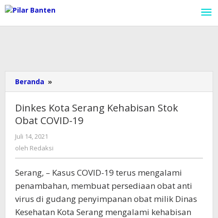
Lewati
ke
konten
Beranda
»
Dinkes
Kota
Serang
Dinkes Kota Serang Kehabisan Stok
Kehabisan
Obat COVID-19
Stok
Obat
Juli 14, 2021
oleh
COVID-
Redaksi
oleh
Redaksi
19
Serang, – Kasus COVID-19 terus mengalami
penambahan, membuat persediaan obat anti
virus di gudang penyimpanan obat milik Dinas
Kesehatan Kota Serang mengalami kehabisan