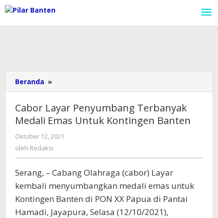
Lewati
ke
konten
Beranda
»
Cabor
Layar
Penyumbang
Cabor Layar Penyumbang Terbanyak
Terbanyak
Medali Emas Untuk Kontingen Banten
Medali
Emas
Oktober 12, 2021
oleh
Untuk
Redaksi
oleh
Redaksi
Kontingen
Banten
Serang, – Cabang Olahraga (cabor) Layar
kembali menyumbangkan medali emas untuk
Kontingen Banten di PON XX Papua di Pantai
Hamadi, Jayapura, Selasa (12/10/2021),