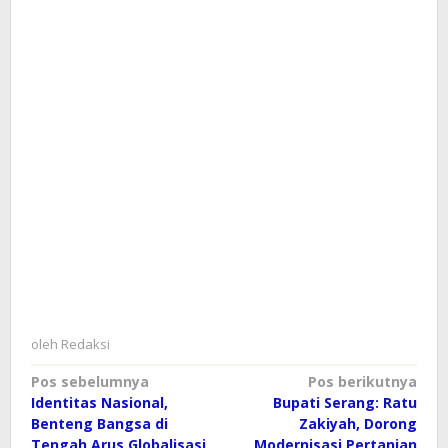
oleh
Redaksi
Navigasi
Pos sebelumnya
Pos berikutnya
Identitas Nasional,
Bupati Serang: Ratu
pos
Benteng Bangsa di
Zakiyah, Dorong
Tengah Arus Globalisasi
Modernisasi Pertanian