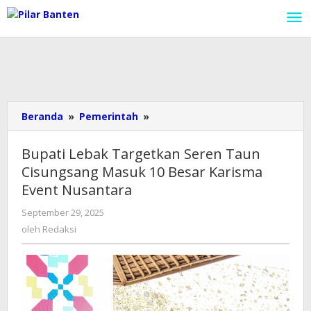
Lewati
ke
konten
Beranda
»
Pemerintah
»
Bupati
Lebak
Targetkan
Bupati Lebak Targetkan Seren Taun
Seren
Cisungsang Masuk 10 Besar Karisma
Taun
Event Nusantara
Cisungsang
Masuk
September 29, 2025
oleh
10
Redaksi
oleh
Redaksi
Besar
Karisma
Event
Nusantara