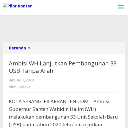
Lewati
ke
konten
Beranda
»
Ambisi
WH
Lanjutkan
Ambisi WH Lanjutkan Pembangunan 33
Pembangunan
USB Tanpa Arah
33
USB
Januari 1, 2020
oleh
Tanpa
Redaksi
oleh
Redaksi
Arah
KOTA SERANG, PILARBANTEN.COM – Ambisi
Gubernur Banten Wahidin Halim (WH)
melakukan pembangunan 33 Unit Sekolah Baru
(USB) pada tahun 2020 tetap dilanjutkan.