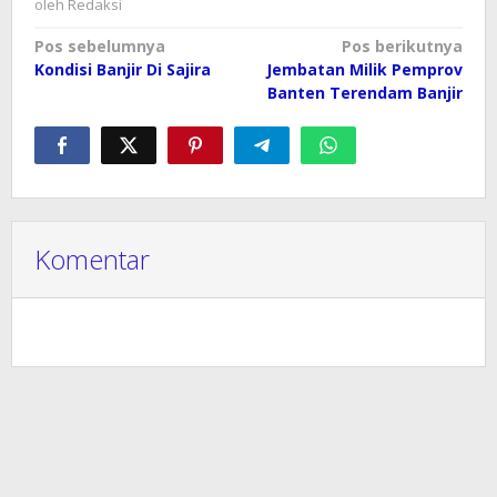
oleh
Redaksi
Navigasi
Pos sebelumnya
Pos berikutnya
Kondisi Banjir Di Sajira
Jembatan Milik Pemprov
pos
Banten Terendam Banjir
Komentar