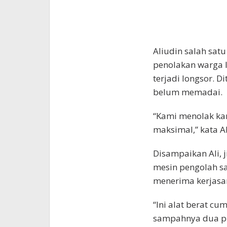
Aliudin salah sat
penolakan warga l
terjadi longsor. 
belum memadai.
“Kami menolak kar
maksimal,” kata A
Disampaikan Ali, 
mesin pengolah s
menerima kerjasa
“Ini alat berat c
sampahnya dua pu