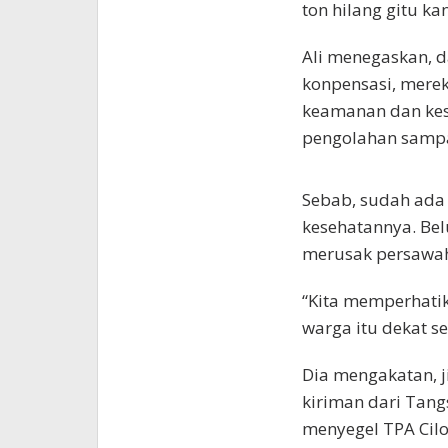
ton hilang gitu ka
Ali menegaskan, d
konpensasi, mere
keamanan dan ke
pengolahan sampa
Sebab, sudah ada
kesehatannya. Be
merusak persawa
“Kita memperhati
warga itu dekat se
Dia mengakatan, 
kiriman dari Tang
menyegel TPA Cilo