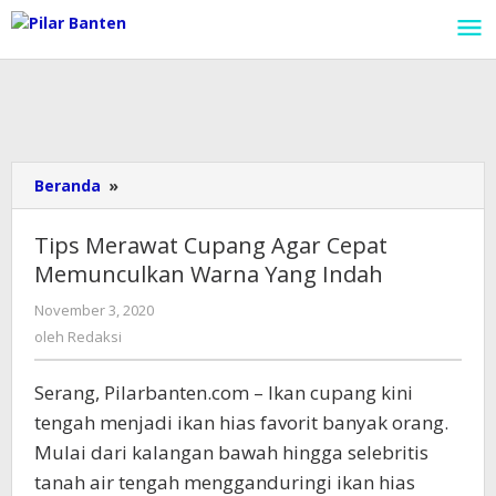
Lewati
ke
konten
Beranda
»
Tips
Merawat
Cupang
Tips Merawat Cupang Agar Cepat
Agar
Memunculkan Warna Yang Indah
Cepat
Memunculkan
November 3, 2020
oleh
Warna
Redaksi
oleh
Redaksi
Yang
Indah
Serang, Pilarbanten.com – Ikan cupang kini
tengah menjadi ikan hias favorit banyak orang.
Mulai dari kalangan bawah hingga selebritis
tanah air tengah mengganduringi ikan hias