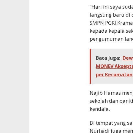
“Hari ini saya su
langsung baru di
SMPN PGRI Kramat
kepada kepala se
pengumuman lanca
Baca Juga:
Dew
MONEV Akseptab
per Kecamatan
Najib Hamas meng
sekolah dan pani
kendala.
Di tempat yang s
Nurhadi juga mem