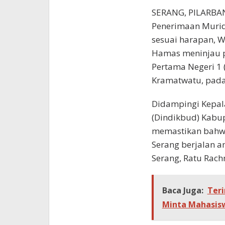
SERANG, PILARBAN
Penerimaan Murid
sesuai harapan, 
Hamas meninjau 
Pertama Negeri 1
Kramatwatu, pada S
Didampingi Kepal
(Dindikbud) Kabu
memastikan bahwa
Serang berjalan a
Serang, Ratu Rac
Baca Juga:
Teri
Minta Mahasisw