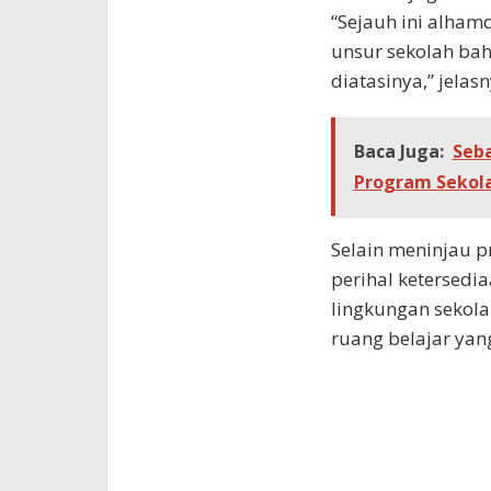
“Sejauh ini alham
unsur sekolah ba
diatasinya,” jelasn
Baca Juga:
Seb
Program Sekola
Selain meninjau 
perihal ketersedi
lingkungan sekola
ruang belajar yan