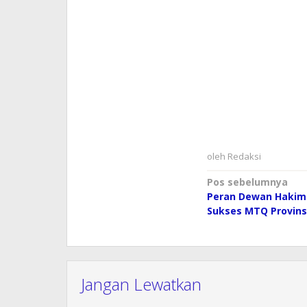
oleh
Redaksi
Navigasi
Pos sebelumnya
Peran Dewan Hakim 
pos
Sukses MTQ Provins
Jangan Lewatkan