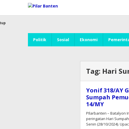
Lewati
ke
konten
tup
Politik
Sosial
Ekonomi
Pemerint
Tag:
Hari S
Yonif 318/AY 
Sumpah Pemuda
14/MY
PIlarbanten – Batalyon 
peringatan Hari Sumpah
Senin (28/10/2024). Upac