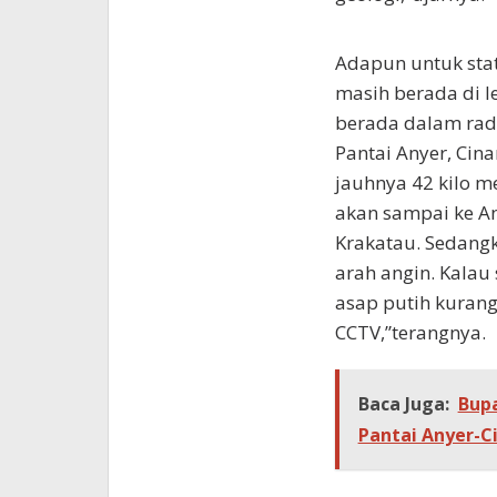
Adapun untuk stat
masih berada di l
berada dalam radi
Pantai Anyer, Cina
jauhnya 42 kilo me
akan sampai ke An
Krakatau. Sedangk
arah angin. Kalau s
asap putih kurang 
CCTV,”terangnya.
Baca Juga:
Bup
Pantai Anyer-C