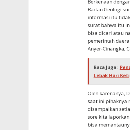
Berkenaan dengan
Badan Geologi su
informasi itu tid
surat bahwa itu 
bisa dicari atau n
pemerintah daera
Anyer-Cinangka, Ca
Baca Juga:
Pend
Lebak Hari Ket
Oleh karenanya, D
saat ini pihakny
disampaikan setiap
sore kita laporka
bisa memantaunya