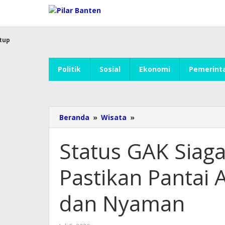
Lewati
ke
konten
tup
Politik
Sosial
Ekonomi
Pemerint
Beranda
»
Wisata
»
Status
GAK
Siaga,
Status GAK Siag
Wabup
Serang
Pastikan Pantai
Pastikan
Pantai
Anyer-
dan Nyaman
Cinangka
Aman
dan