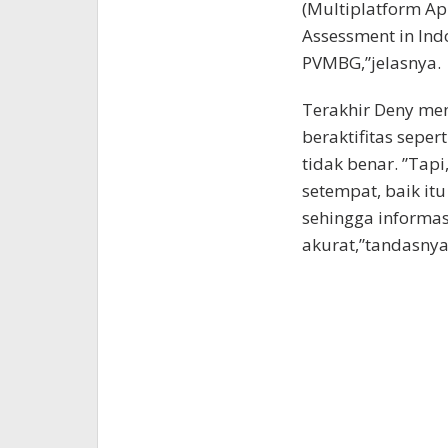
(Multiplatform Ap
Assessment in Ind
PVMBG,”jelasnya.
Terakhir Deny me
beraktifitas seper
tidak benar. ”Tap
setempat, baik it
sehingga informas
akurat,”tandasnya