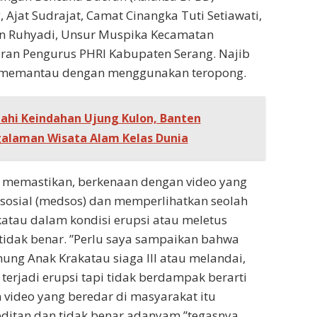
 Ajat Sudrajat, Camat Cinangka Tuti Setiawati,
n Ruhyadi, Unsur Muspika Kecamatan
aran Pengurus PHRI Kabupaten Serang. Najib
 memantau dengan menggunakan teropong.
jahi Keindahan Ujung Kulon, Banten
alaman Wisata Alam Kelas Dunia
 memastikan, berkenaan dengan video yang
 sosial (medsos) dan memperlihatkan seolah
atau dalam kondisi erupsi atau meletus
tidak benar. ”Perlu saya sampaikan bahwa
nung Anak Krakatau siaga III atau melandai,
erjadi erupsi tapi tidak berdampak berarti
n video yang beredar di masyarakat itu
ditan dan tidak benar adanyam,”tegasnya.