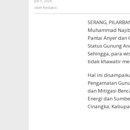
Juli 5, 2026
oleh
Nyaman
Redaksi
oleh
Redaksi
SERANG, PILARBAN
Muhammad Najib H
Pantai Anyer dan
Status Gunung Anak
Sehingga, para wi
tidak khawatir men
Hal ini disampaik
Pengamatan Gunun
dan Mitigasi Ben
Energi dan Sumbe
Cinangka, Kabupat