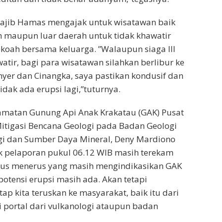
Najib Hamas mengajak untuk wisatawan baik
h maupun luar daerah untuk tidak khawatir
ekoah bersama keluarga. ”Walaupun siaga III
atir, bagi para wisatawan silahkan berlibur ke
yer dan Cinangka, saya pastikan kondusif dan
dak ada erupsi lagi,”tuturnya.
amatan Gunung Api Anak Krakatau (GAK) Pusat
itigasi Bencana Geologi pada Badan Geologi
gi dan Sumber Daya Mineral, Deny Mardiono
 pelaporan pukul 06.12 WIB masih terekam
erus menerus yang masih mengindikasikan GAK
, potensi erupsi masih ada. Akan tetapi
ap kita teruskan ke masyarakat, baik itu dari
portal dari vulkanologi ataupun badan