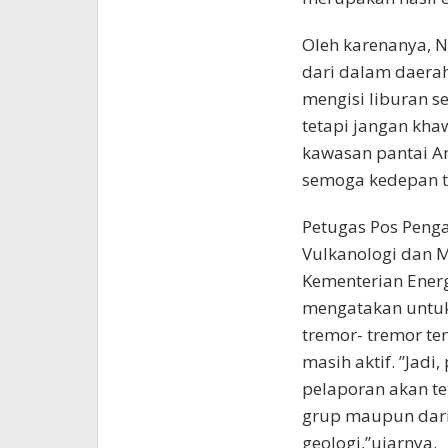
Oleh karenanya, 
dari dalam daera
mengisi liburan s
tetapi jangan khaw
kawasan pantai An
semoga kedepan ti
Petugas Pos Peng
Vulkanologi dan M
Kementerian Ener
mengatakan untuk
tremor- tremor t
masih aktif. ”Jadi
pelaporan akan tet
grup maupun dari 
geologi,”ujarnya.