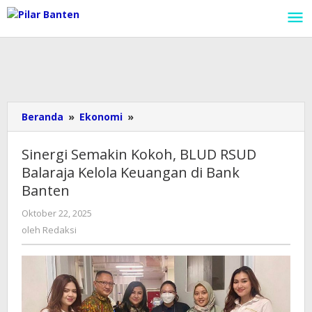
Lewati
ke
konten
Beranda
»
Ekonomi
»
Sinergi
Semakin
Kokoh,
Sinergi Semakin Kokoh, BLUD RSUD
BLUD
Balaraja Kelola Keuangan di Bank
RSUD
Banten
Balaraja
Kelola
Oktober 22, 2025
oleh
Keuangan
Redaksi
oleh
Redaksi
di
Bank
Banten