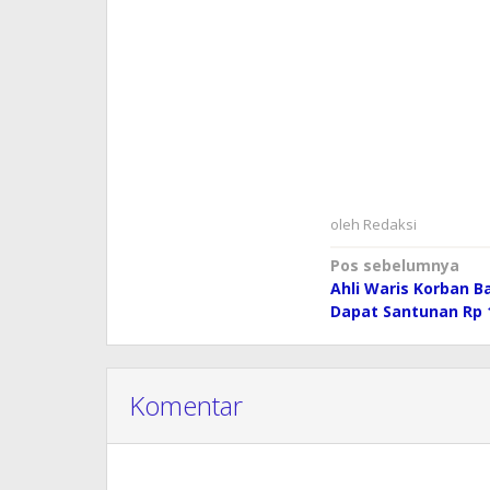
oleh
Redaksi
Navigasi
Pos sebelumnya
Ahli Waris Korban Ba
pos
Dapat Santunan Rp 
Komentar