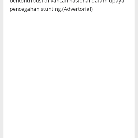
berkontribusi di kancah nasional dalam upaya
pencegahan stunting.(Advertorial)