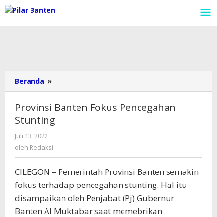
Lewati
ke
konten
Beranda
»
Provinsi
Banten
Fokus
Provinsi Banten Fokus Pencegahan
Pencegahan
Stunting
Stunting
Juli 13, 2022
oleh
Redaksi
oleh
Redaksi
CILEGON – Pemerintah Provinsi Banten semakin
fokus terhadap pencegahan stunting. Hal itu
disampaikan oleh Penjabat (Pj) Gubernur
Banten Al Muktabar saat memebrikan