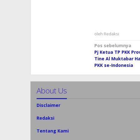
oleh
Redaksi
Navigasi
Pos sebelumnya
Pj Ketua TP PKK Pro
pos
Tine Al Muktabar Ha
PKK se-Indonesia
About Us
Disclaimer
Redaksi
Tentang Kami