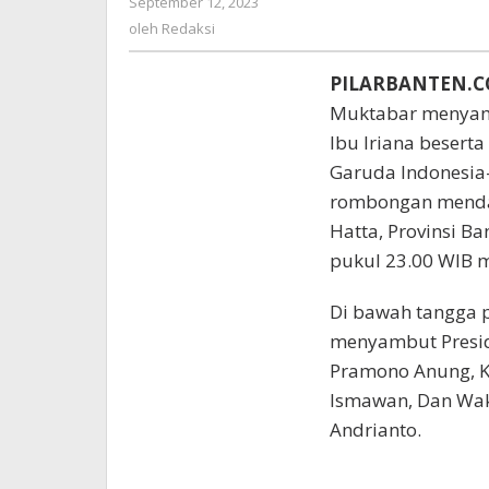
September 12, 2023
oleh
Hadiri
Redaksi
oleh
Redaksi
KTT
G20
PILARBANTEN.C
India
Muktabar menyamb
Ibu Iriana besert
Garuda Indonesia
rombongan mendar
Hatta, Provinsi B
pukul 23.00 WIB 
Di bawah tangga p
menyambut Presid
Pramono Anung, K
Ismawan, Dan Wak
Andrianto.