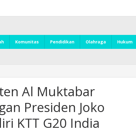
ah
Komunitas
Pendidikan
Olahraga
Hukum
ten Al Muktabar
an Presiden Joko
ri KTT G20 India