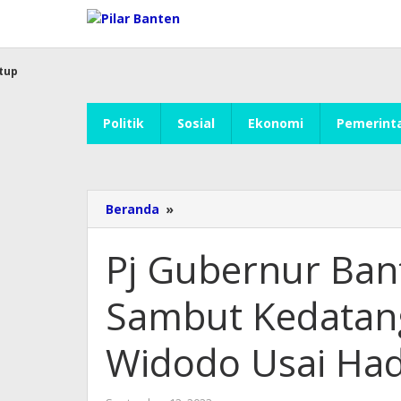
Lewati
ke
konten
tup
Politik
Sosial
Ekonomi
Pemerint
Beranda
»
Pj
Gubernur
Banten
Pj Gubernur Ban
Al
Muktabar
Sambut Kedatang
Sambut
Kedatangan
Presiden
Widodo Usai Hadi
Joko
Widodo
Usai