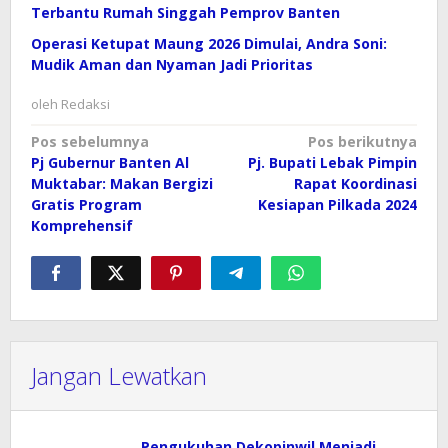
Terbantu Rumah Singgah Pemprov Banten
Operasi Ketupat Maung 2026 Dimulai, Andra Soni:
Mudik Aman dan Nyaman Jadi Prioritas
oleh
Redaksi
Navigasi
Pos sebelumnya
Pos berikutnya
Pj Gubernur Banten Al
Pj. Bupati Lebak Pimpin
pos
Muktabar: Makan Bergizi
Rapat Koordinasi
Gratis Program
Kesiapan Pilkada 2024
Komprehensif
Jangan Lewatkan
Pengukuhan Dekopinwil Menjadi