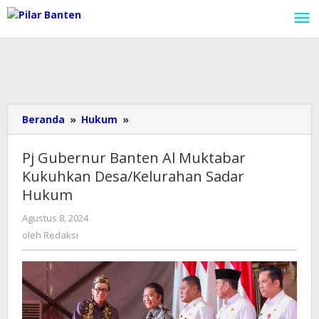
Lewati
ke
konten
Beranda
»
Hukum
»
Pj
Gubernur
Banten
Pj Gubernur Banten Al Muktabar
Al
Kukuhkan Desa/Kelurahan Sadar
Muktabar
Hukum
Kukuhkan
Desa/Kelurahan
Agustus 8, 2024
oleh
Sadar
Redaksi
oleh
Redaksi
Hukum