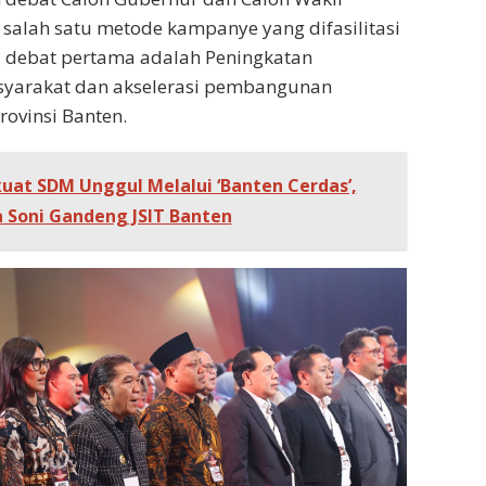
salah satu metode kampanye yang difasilitasi
 debat pertama adalah Peningkatan
syarakat dan akselerasi pembangunan
rovinsi Banten.
uat SDM Unggul Melalui ‘Banten Cerdas’,
 Soni Gandeng JSIT Banten