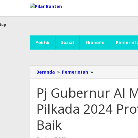
Lewati
ke
konten
tup
Politik
Sosial
Ekonomi
Pemerint
Beranda
»
Pemerintah
»
Pj
Gubernur
Al
Pj Gubernur Al 
Muktabar:
Tahapan
Pilkada 2024 Pro
Pilkada
2024
Provinsi
Baik
Banten
Berjalan
Baik