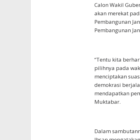
Calon Wakil Guber
akan merekat pad
Pembangunan Jan
Pembangunan Jangk
“Tentu kita berh
pilihnya pada wa
menciptakan suas
demokrasi berjala
mendapatkan pem
Muktabar.
Dalam sambutann
Ihsan mengatakan