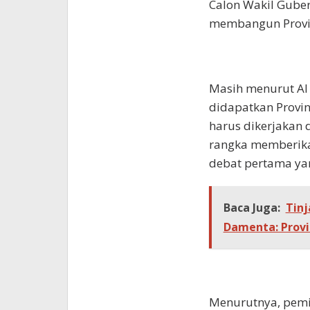
Calon Wakil Gube
membangun Provin
Masih menurut Al
didapatkan Provin
harus dikerjakan
rangka memberika
debat pertama yan
Baca Juga:
Tinj
Damenta: Prov
Menurutnya, pemi