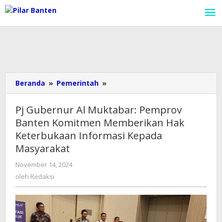
Lewati
ke
konten
Beranda
»
Pemerintah
»
Pj
Gubernur
Al
Pj Gubernur Al Muktabar: Pemprov
Muktabar:
Banten Komitmen Memberikan Hak
Pemprov
Keterbukaan Informasi Kepada
Banten
Komitmen
Masyarakat
Memberikan
November 14, 2024
oleh
Hak
Redaksi
oleh
Redaksi
Keterbukaan
Informasi
Kepada
Masyarakat