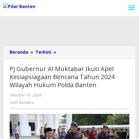
Lewati
ke
konten
Beranda
»
Terkini
»
Pj
Gubernur
Al
Pj Gubernur Al Muktabar Ikuti Apel
Muktabar
Kesiapsiagaan Bencana Tahun 2024
Ikuti
Wilayah Hukum Polda Banten
Apel
Kesiapsiagaan
Oktober 10, 2024
oleh
Bencana
Redaksi
oleh
Redaksi
Tahun
2024
Wilayah
Hukum
Polda
Banten