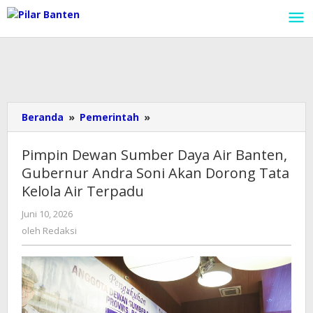
Lewati
ke
konten
Beranda
»
Pemerintah
»
Pimpin
Dewan
Sumber
Pimpin Dewan Sumber Daya Air Banten,
Daya
Gubernur Andra Soni Akan Dorong Tata
Air
Kelola Air Terpadu
Banten,
Gubernur
Juni 10, 2026
oleh
Andra
Redaksi
oleh
Redaksi
Soni
Akan
Dorong
Tata
Kelola
Air