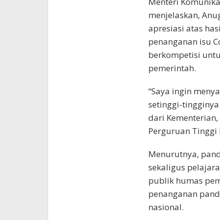
Menteri Komunikas
menjelaskan, An
apresiasi atas ha
penanganan isu C
berkompetisi untu
pemerintah.
“Saya ingin meny
setinggi-tingginy
dari Kementerian
Perguruan Tinggi 
Menurutnya, pand
sekaligus pelajara
publik humas peme
penanganan pand
nasional.