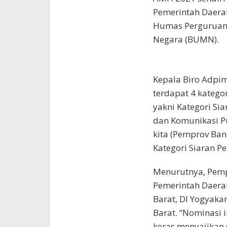
Pemerintah Daerah
Humas Perguruan 
Negara (BUMN).
Kepala Biro Adpim
terdapat 4 katego
yakni Kategori Sia
dan Komunikasi Pu
kita (Pemprov Ba
Kategori Siaran Pe
Menurutnya, Pemp
Pemerintah Daerah
Barat, DI Yogyaka
Barat. “Nominasi i
keras menyajikan 