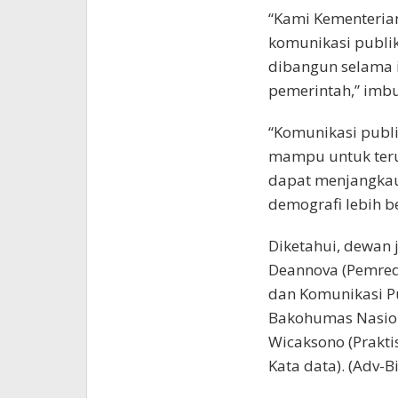
“Kami Kementeria
komunikasi publik
dibangun selama 
pemerintah,” imb
“Komunikasi publ
mampu untuk terus
dapat menjangkau
demografi lebih 
Diketahui, dewan j
Deannova (Pemred 
dan Komunikasi P
Bakohumas Nasion
Wicaksono (Prakti
Kata data). (Adv-B