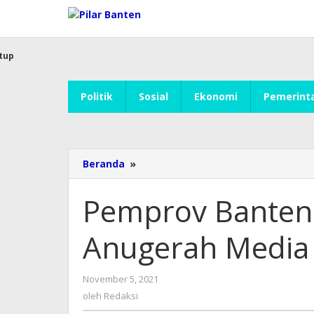
Lewati
ke
konten
tup
Politik
Sosial
Ekonomi
Pemerint
Beranda
»
Pemprov
Banten
Masuk
Pemprov Banten
Nominasi
Anugerah
Anugerah Media
Media
Humas
2021
November 5, 2021
oleh
Redaksi
oleh
Redaksi