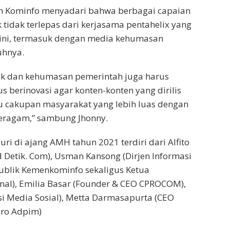
n Kominfo menyadari bahwa berbagai capaian
 tidak terlepas dari kerjasama pentahelix yang
ini, termasuk dengan media kehumasan
uhnya.
ik dan kehumasan pemerintah juga harus
 berinovasi agar konten-konten yang dirilis
 cakupan masyarakat yang lebih luas dengan
beragam,” sambung Jhonny.
uri di ajang AMH tahun 2021 terdiri dari Alfito
Detik. Com), Usman Kansong (Dirjen Informasi
ublik Kemenkominfo sekaligus Ketua
al), Emilia Basar (Founder & CEO CPROCOM),
si Media Sosial), Metta Darmasapurta (CEO
iro Adpim)