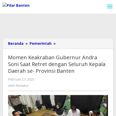
Lewati
ke
konten
Beranda
»
Pemerintah
»
Momen
Keakraban
Gubernur
Momen Keakraban Gubernur Andra
Andra
Soni Saat Retret dengan Seluruh Kepala
Soni
Daerah se- Provinsi Banten
Saat
Retret
Februari 27, 2025
oleh
dengan
Redaksi
oleh
Redaksi
Seluruh
Kepala
Daerah
se-
Provinsi
Banten