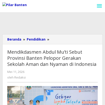
Lewati
ke
konten
Beranda
»
Pendidikan
»
Mendikdasmen
Abdul
Mu’ti
Mendikdasmen Abdul Mu’ti Sebut
Sebut
Provinsi Banten Pelopor Gerakan
Provinsi
Sekolah Aman dan Nyaman di Indonesia
Banten
Pelopor
Mei 11, 2026
oleh
Gerakan
Redaksi
oleh
Redaksi
Sekolah
Aman
dan
Nyaman
di
Indonesia