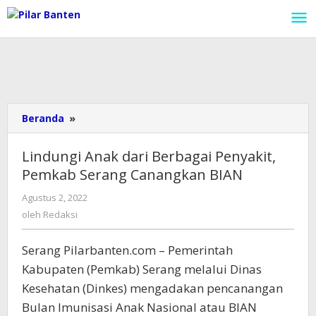
Lewati
ke
konten
Beranda
»
Lindungi
Anak
dari
Lindungi Anak dari Berbagai Penyakit,
Berbagai
Pemkab Serang Canangkan BIAN
Penyakit,
Pemkab
Agustus 2, 2022
oleh
Serang
Redaksi
oleh
Redaksi
Canangkan
BIAN
Serang Pilarbanten.com – Pemerintah
Kabupaten (Pemkab) Serang melalui Dinas
Kesehatan (Dinkes) mengadakan pencanangan
Bulan Imunisasi Anak Nasional atau BIAN