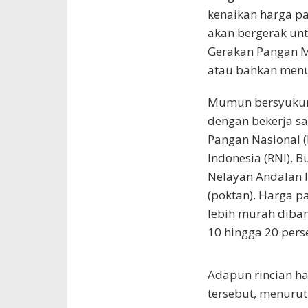
kenaikan harga p
akan bergerak un
Gerakan Pangan M
atau bahkan menu
Mumun bersyukur
dengan bekerja sa
Pangan Nasional (
Indonesia (RNI), B
Nelayan Andalan I
(poktan). Harga p
lebih murah diban
10 hingga 20 pers
Adapun rincian ha
tersebut, menuru