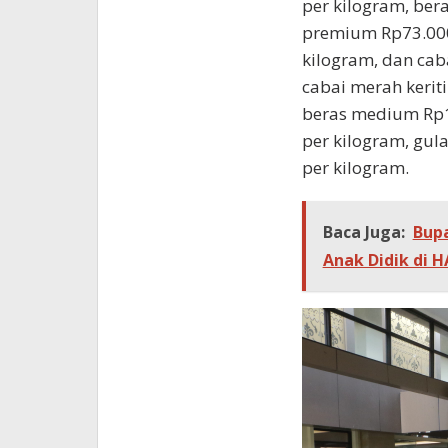
per kilogram, ber
premium Rp73.000 
kilogram, dan caba
cabai merah kerit
beras medium Rp12
per kilogram, gul
per kilogram.
Baca Juga:
Bupa
Anak Didik di 