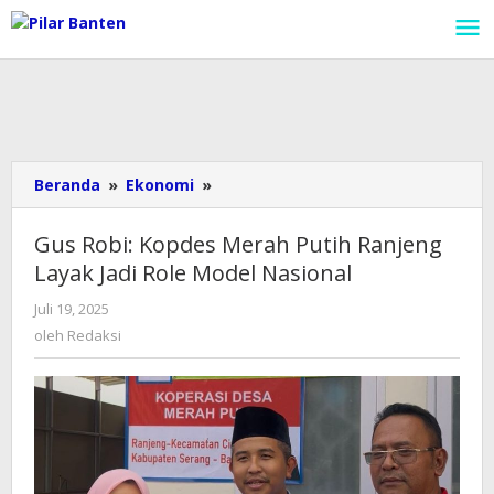
Lewati
ke
konten
Beranda
»
Ekonomi
»
Gus
Robi:
Kopdes
Gus Robi: Kopdes Merah Putih Ranjeng
Merah
Layak Jadi Role Model Nasional
Putih
Ranjeng
Juli 19, 2025
oleh
Layak
Redaksi
oleh
Redaksi
Jadi
Role
Model
Nasional