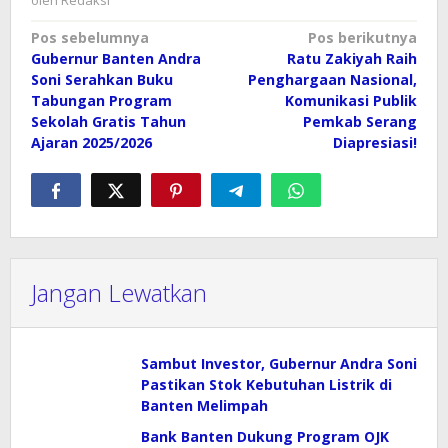
oleh
Redaksi
Navigasi
Pos sebelumnya
Pos berikutnya
Gubernur Banten Andra
Ratu Zakiyah Raih
pos
Soni Serahkan Buku
Penghargaan Nasional,
Tabungan Program
Komunikasi Publik
Sekolah Gratis Tahun
Pemkab Serang
Ajaran 2025/2026
Diapresiasi!
Jangan Lewatkan
Sambut Investor, Gubernur Andra Soni
Pastikan Stok Kebutuhan Listrik di
Banten Melimpah
Bank Banten Dukung Program OJK