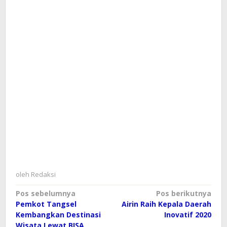
oleh
Redaksi
Navigasi
Pos sebelumnya
Pos berikutnya
Pemkot Tangsel
Airin Raih Kepala Daerah
pos
Kembangkan Destinasi
Inovatif 2020
Wisata Lewat BISA