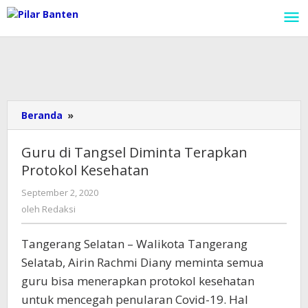
Lewati
ke
konten
Beranda
»
Guru
di
Tangsel
Guru di Tangsel Diminta Terapkan
Diminta
Protokol Kesehatan
Terapkan
Protokol
September 2, 2020
oleh
Kesehatan
Redaksi
oleh
Redaksi
Tangerang Selatan – Walikota Tangerang
Selatab, Airin Rachmi Diany meminta semua
guru bisa menerapkan protokol kesehatan
untuk mencegah penularan Covid-19. Hal