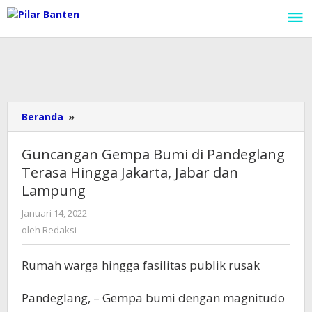
Lewati
ke
konten
Beranda
»
Guncangan
Gempa
Bumi
Guncangan Gempa Bumi di Pandeglang
di
Terasa Hingga Jakarta, Jabar dan
Pandeglang
Lampung
Terasa
Hingga
Januari 14, 2022
oleh
Jakarta,
Redaksi
oleh
Redaksi
Jabar
dan
Lampung
Rumah warga hingga fasilitas publik rusak
Pandeglang, – Gempa bumi dengan magnitudo