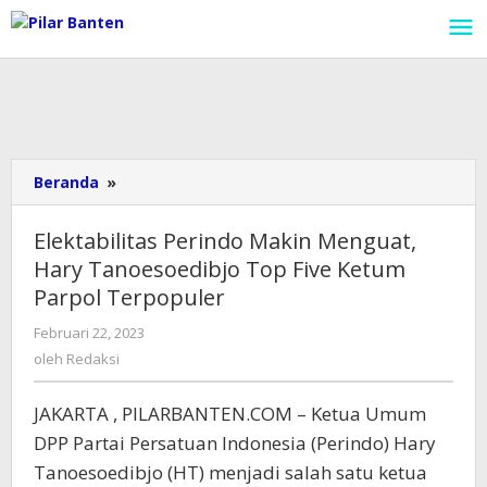
Lewati
ke
konten
Beranda
»
Elektabilitas
Perindo
Makin
Elektabilitas Perindo Makin Menguat,
Menguat,
Hary Tanoesoedibjo Top Five Ketum
Hary
Parpol Terpopuler
Tanoesoedibjo
Top
Februari 22, 2023
oleh
Five
Redaksi
oleh
Redaksi
Ketum
Parpol
Terpopuler
JAKARTA , PILARBANTEN.COM – Ketua Umum
DPP Partai Persatuan Indonesia (Perindo) Hary
Tanoesoedibjo (HT) menjadi salah satu ketua