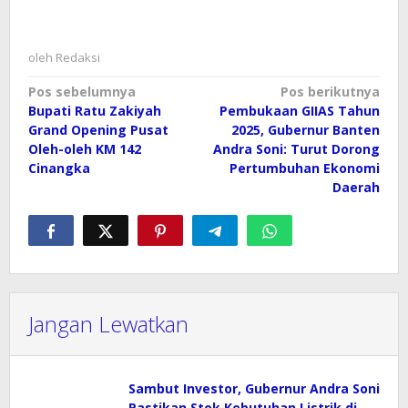
oleh
Redaksi
Navigasi
Pos sebelumnya
Pos berikutnya
Bupati Ratu Zakiyah
Pembukaan GIIAS Tahun
pos
Grand Opening Pusat
2025, Gubernur Banten
Oleh-oleh KM 142
Andra Soni: Turut Dorong
Cinangka
Pertumbuhan Ekonomi
Daerah
Jangan Lewatkan
Sambut Investor, Gubernur Andra Soni
Pastikan Stok Kebutuhan Listrik di