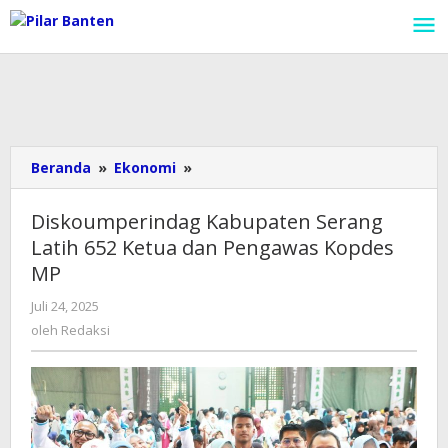
Lewati
ke
konten
Beranda
»
Ekonomi
»
Diskoumperindag
Kabupaten
Serang
Diskoumperindag Kabupaten Serang
Latih
Latih 652 Ketua dan Pengawas Kopdes
652
MP
Ketua
dan
Juli 24, 2025
oleh
Pengawas
Redaksi
oleh
Redaksi
Kopdes
MP