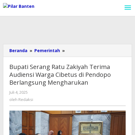
Lewati
ke
konten
Beranda
»
Pemerintah
»
Bupati
Serang
Ratu
Bupati Serang Ratu Zakiyah Terima
Zakiyah
Audiensi Warga Cibetus di Pendopo
Terima
Berlangsung Mengharukan
Audiensi
Warga
Juli 4, 2025
oleh
Cibetus
Redaksi
oleh
Redaksi
di
Pendopo
Berlangsung
Mengharukan